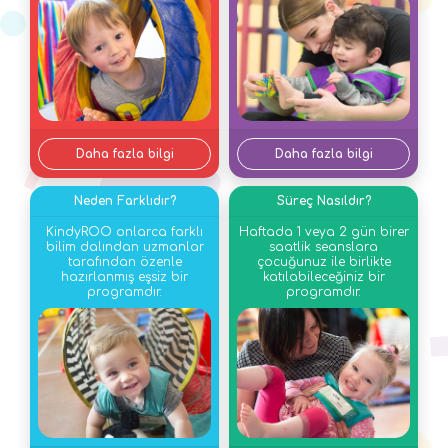
Daha fazla bilgi
Daha fazla bilgi
Neden Farklıdır?
Süreç Nasıldır?
KindyROO onlarca farklı
Haftada 1 veya 2 gün birer
bilim dalından uzmanlar
saatlik seanslara
tarafından özenle
çocuğunuz ile birlikte
hazırlanmış eşsiz bir
katılabileceğiniz bir
programdır.
programdır.