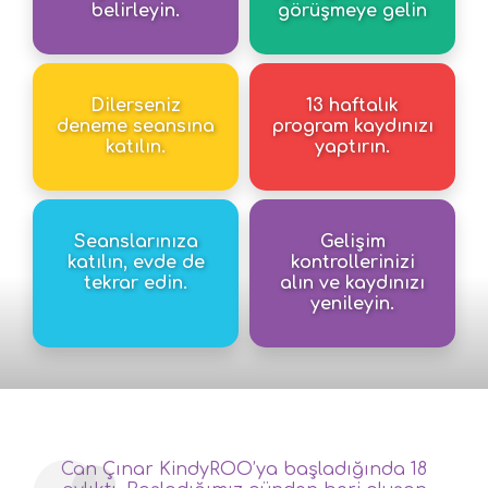
belirleyin.
görüşmeye gelin
Dilerseniz
13 haftalık
deneme seansına
program kaydınızı
katılın.
yaptırın.
Seanslarınıza
Gelişim
katılın, evde de
kontrollerinizi
tekrar edin.
alın ve kaydınızı
yenileyin.
Can Çınar KindyROO’ya başladığında 18