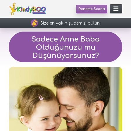
Deneme Seansı
Size en yakın şubemizi bulun!
Sadece Anne Baba
Olduğunuzu mu
Düşünüyorsunuz?