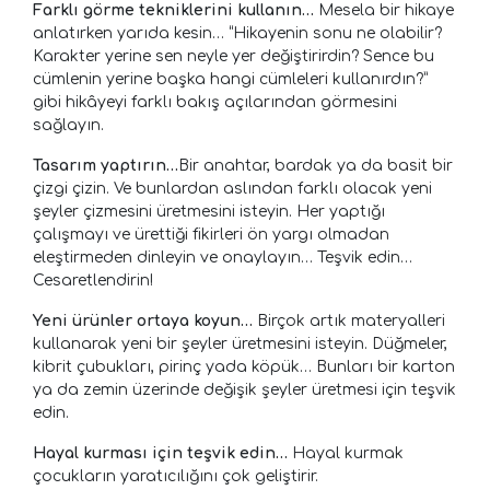
Farklı görme tekniklerini kullanın…
Mesela bir hikaye
anlatırken yarıda kesin… “Hikayenin sonu ne olabilir?
Karakter yerine sen neyle yer değiştirirdin? Sence bu
cümlenin yerine başka hangi cümleleri kullanırdın?”
gibi hikâyeyi farklı bakış açılarından görmesini
sağlayın.
Tasarım yaptırın…
Bir anahtar, bardak ya da basit bir
çizgi çizin. Ve bunlardan aslından farklı olacak yeni
şeyler çizmesini üretmesini isteyin. Her yaptığı
çalışmayı ve ürettiği fikirleri ön yargı olmadan
eleştirmeden dinleyin ve onaylayın… Teşvik edin…
Cesaretlendirin!
Yeni ürünler ortaya koyun…
Birçok artık materyalleri
kullanarak yeni bir şeyler üretmesini isteyin. Düğmeler,
kibrit çubukları, pirinç yada köpük… Bunları bir karton
ya da zemin üzerinde değişik şeyler üretmesi için teşvik
edin.
Hayal kurması için teşvik edin…
Hayal kurmak
çocukların yaratıcılığını çok geliştirir.