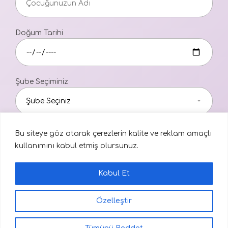
Doğum Tarihi
Şube Seçiminiz
Aydınlatma Metni
Bu siteye göz atarak çerezlerin kalite ve reklam amaçlı
kullanımını kabul etmiş olursunuz.
Kaydet
Kabul Et
Özelleştir