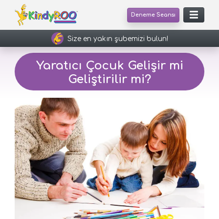
Deneme Seansı
Size en yakın şubemizi bulun!
Yaratıcı Çocuk Gelişir mi
Geliştirilir mi?